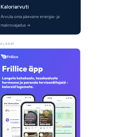
Kaloriarvuti
Arvuta oma päevane energia- ja
makrovajadus →
EKLAAM