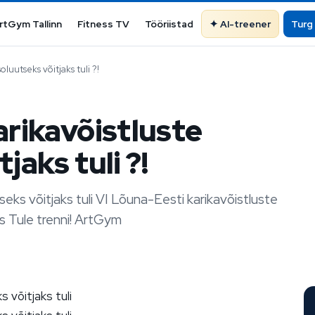
rtGym Tallinn
Fitness TV
Tööriistad
AI-treener
Turg
luutseks võitjaks tuli ?!
arikavõistluste
jaks tuli ?!
eks võitjaks tuli VI Lõuna-Eesti karikavõistluste
us Tule trenni! ArtGym
 võitjaks tuli