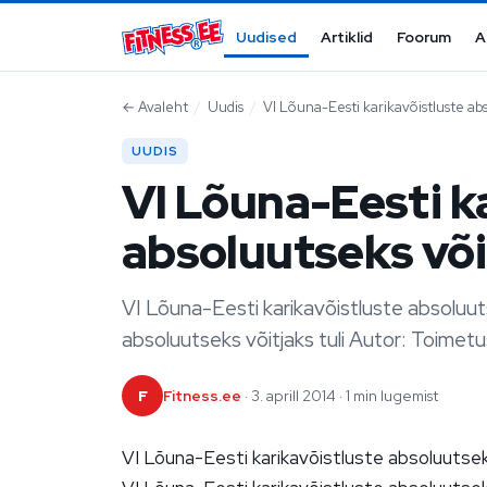
Mine sisu juurde
Uudised
Artiklid
Foorum
A
←
Avaleht
/
Uudis
/
VI Lõuna-Eesti karikavõistluste abso
UUDIS
VI Lõuna-Eesti k
absoluutseks võit
VI Lõuna-Eesti karikavõistluste absoluuts
absoluutseks võitjaks tuli Autor: Toimet
F
Fitness.ee
· 3. aprill 2014 · 1 min lugemist
VI Lõuna-Eesti karikavõistluste absoluutseks