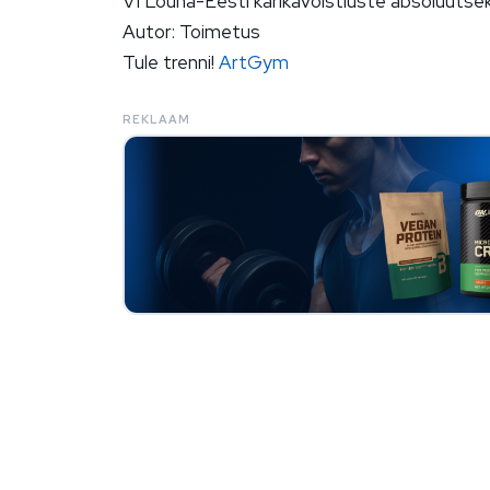
VI Lõuna-Eesti karikavõistluste absoluutseks
Autor: Toimetus
Tule trenni!
ArtGym
REKLAAM