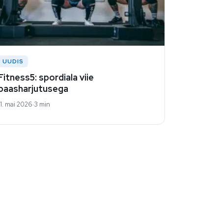
UUDIS
Fitness5: spordiala viie
baasharjutusega
11. mai 2026
3 min