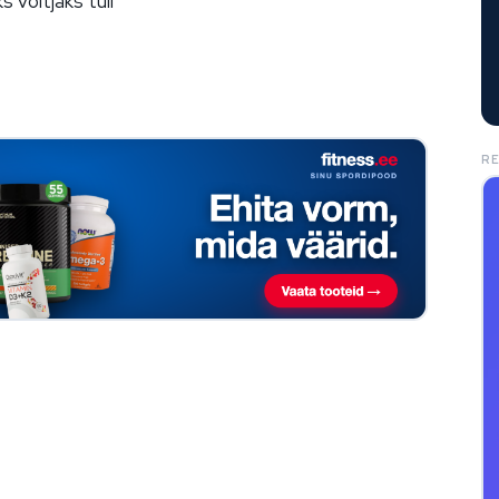
 võitjaks tuli
R