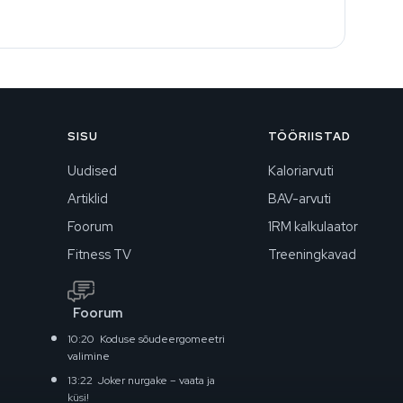
SISU
TÖÖRIISTAD
Uudised
Kaloriarvuti
Artiklid
BAV-arvuti
Foorum
1RM kalkulaator
Fitness TV
Treeningkavad
Foorum
10:20
Koduse sõudeergomeetri
valimine
13:22
Joker nurgake – vaata ja
küsi!