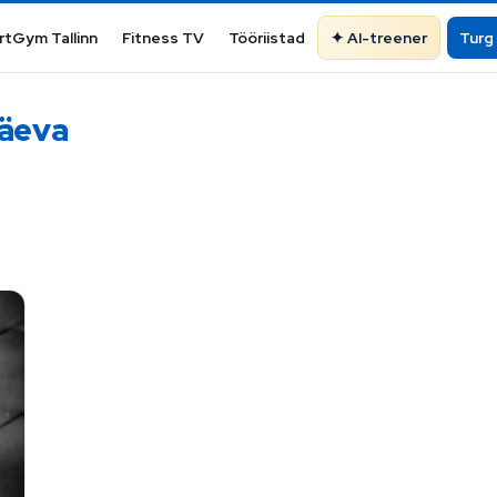
rtGym Tallinn
Fitness TV
Tööriistad
AI-treener
Turg
päeva