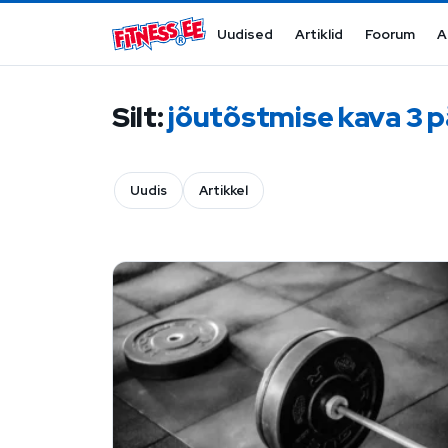
Mine sisu juurde
Uudised
Artiklid
Foorum
A
Silt:
jõutõstmise kava 3 
Uudis
Artikkel