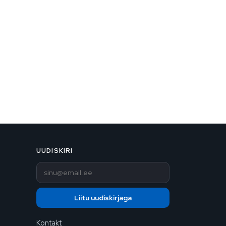
UUDISKIRI
E-post
Liitu uudiskirjaga
Kontakt