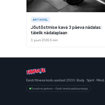
ARTIKKEL
Jõutõstmise kava 3 päeva nädalas:
täielik nädalaplaan
3. juuni 2026
5 min
Eesti fitnessi kodu aastast 2000. Body · Spirit · Mind.
Turvaline partner — Eesti Veebiusaldusmärgis