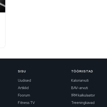
SISU
TÖÖRIISTAD
Uudised
Kaloriarvuti
Artiklid
BAV-arvuti
Foorum
1RM kalkulaator
Fitness TV
Treeningkavad