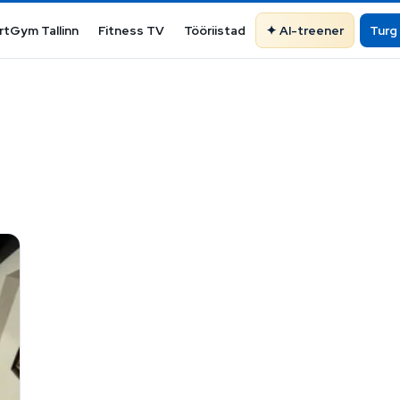
rtGym Tallinn
Fitness TV
Tööriistad
AI-treener
Turg