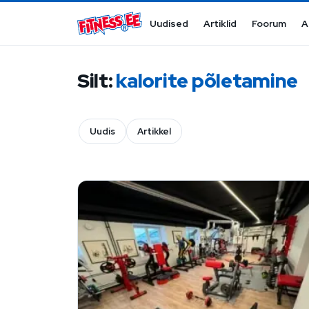
Mine sisu juurde
Uudised
Artiklid
Foorum
A
Silt:
kalorite põletamine
Uudis
Artikkel