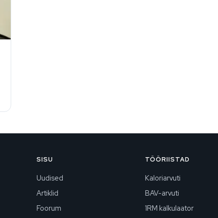
SISU
TÖÖRIISTAD
Uudised
Kaloriarvuti
Artiklid
BAV-arvuti
Foorum
1RM kalkulaator