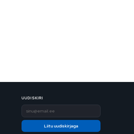
UUDISKIRI
E-post
Liitu uudiskirjaga