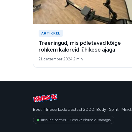
ARTIKKEL
Treeningud, mis põletavad kõige
rohkem kaloreid lühikese ajaga
21. detsember 2024
2 min
Eesti fitnessi kodu aastast 2000. Body · Spirit · Mind.
Turvaline partner — Eesti Veebiusaldusmärgis