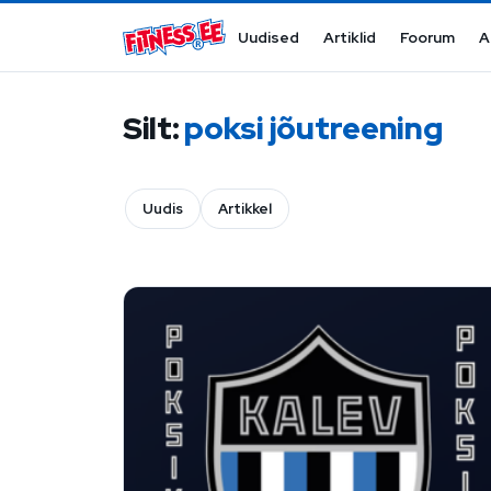
Mine sisu juurde
Uudised
Artiklid
Foorum
A
Silt:
poksi jõutreening
Uudis
Artikkel