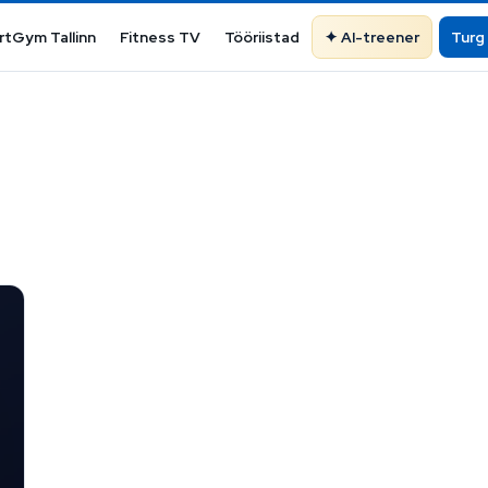
rtGym Tallinn
Fitness TV
Tööriistad
AI-treener
Turg