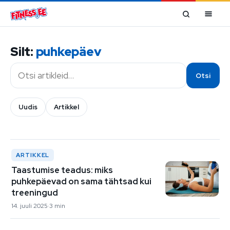
Mine sisu juurde
Silt:
puhkepäev
Otsi
Otsi
Uudis
Artikkel
ARTIKKEL
Taastumise teadus: miks
puhkepäevad on sama tähtsad kui
treeningud
14. juuli 2025
3 min