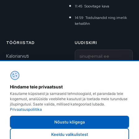
11:45
Soovitage kava
14:59
Toidulisandid ning imelik
kehalõhn
TÖÖRIISTAD
UUDISKIRI
E-post
Kaloriarvuti
BAV-arvuti
Liitu uudiskirjaga
1RM kalkulaator
Hindame teie privaatsust
Kontakt
Treeningkavad
Kasutame küpsiseid ja sarnaseid tehnoloogiaid, et parandada teie
kogemust, analüüsida veebilehe kasutust ja toetada meie turunduse
Instagram
jõupingutusi. Saate valida, millised kategooriad lubada.
Privaatsuspoliitika
Facebook
Nõustu kõigega
Keeldu valikulistest
ROBOCOP OÜ © 1999–2026 · Sõle 14, Tallinn · +372 505 7809 ·