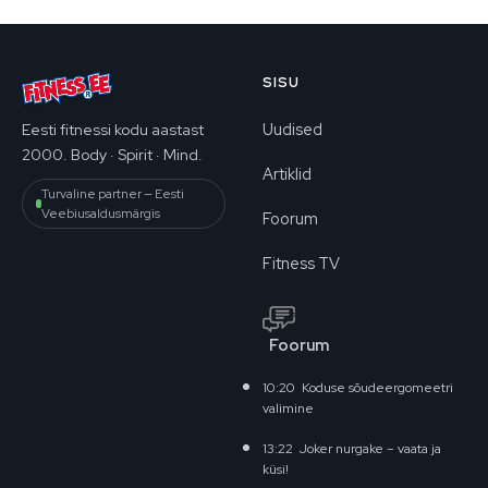
SISU
Uudised
Eesti fitnessi kodu aastast
2000. Body · Spirit · Mind.
Artiklid
Turvaline partner — Eesti
Veebiusaldusmärgis
Foorum
Fitness TV
Foorum
10:20
Koduse sõudeergomeetri
valimine
13:22
Joker nurgake – vaata ja
küsi!