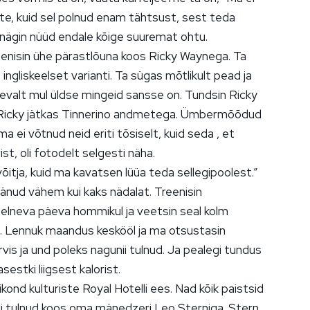
tte, kuid sel polnud enam tähtsust, sest teda
t nägin nüüd endale kõige suuremat ohtu.
eenisin ühe pärastlõuna koos Ricky Waynega. Ta
ngliskeelset varianti. Ta sügas mõtlikult pead ja
vaevalt mul üldse mingeid sansse on. Tundsin Ricky
 Ricky jätkas Tinnerino andmetega. Ümbermõõdud
 ma ei võtnud neid eriti tõsiselt, kuid seda , et
ist, oli fotodelt selgesti näha.
 võitja, kuid ma kavatsen lüüa teda sellegipoolest.”
jäänud vähem kui kaks nädalat. Treenisin
 eelneva päeva hommikul ja veetsin seal kolm
e. Lennuk maandus keskööl ja ma otsustasin
s ja und poleks nagunii tulnud. Ja pealegi tundus
estki liigsest kalorist.
ikond kulturiste Royal Hotelli ees. Nad kõik paistsid
oli tulnud koos oma mänedzeri Leo Sterniga. Stern