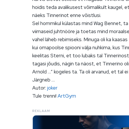
hoidis teda avalikusest võimalikult kaugel, e
näeks Tinnerinot enne võistlusi.
Sel hommikul külastas mind Wag Bennet, ta o
viimaseid juhtnööre ja toetas mind moraalsel
vahel läheb rebimiseks. Minuga oli ka kaasas
kui omapoolse spiooni välja nuhkima, kus Tinn
keelitas Sterni, et too lubaks tal Tinnerino
tagasi jõudis, nägin ta näost, et Tinnerino oli
Arnold …” kogeles ta. Ta oli arvanud, et tal 
Järgneb …
Autor:
joker
Tule trenni!
ArtGym
REKLAAM