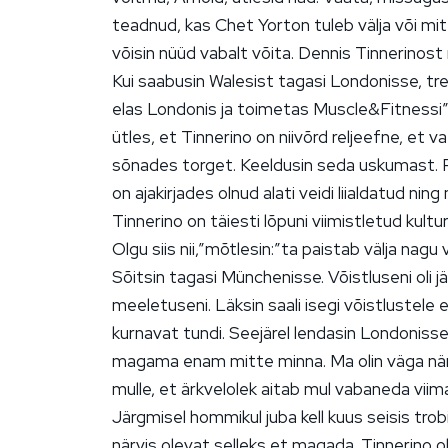
teadnud, kas Chet Yorton tuleb välja või mi
võisin nüüd vabalt võita. Dennis Tinnerinos
Kui saabusin Walesist tagasi Londonisse, tr
elas Londonis ja toimetas Muscle&Fitnessi” i
ütles, et Tinnerino on niivõrd reljeefne, et 
sõnades torget. Keeldusin seda uskumast.
on ajakirjades olnud alati veidi liialdatud ning
Tinnerino on täiesti lõpuni viimistletud kultur
Olgu siis nii,”mõtlesin:”ta paistab välja nagu
Sõitsin tagasi Münchenisse. Võistluseni oli 
meeletuseni. Läksin saali isegi võistlustele
kurnavat tundi. Seejärel lendasin Londoniss
magama enam mitte minna. Ma olin väga närvi
mulle, et ärkvelolek aitab mul vabaneda viimas
Järgmisel hommikul juba kell kuus seisis trob
närvis olevat selleks et magada. Tinnerino 