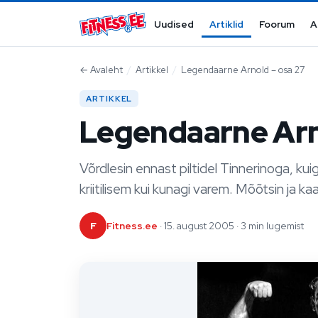
Mine sisu juurde
Uudised
Artiklid
Foorum
A
←
Avaleht
/
Artikkel
/
Legendaarne Arnold – osa 27
ARTIKKEL
Legendaarne Arn
Võrdlesin ennast piltidel Tinnerinoga, ku
kriitilisem kui kunagi varem. Mõõtsin ja ka
F
Fitness.ee
· 15. august 2005 · 3 min lugemist