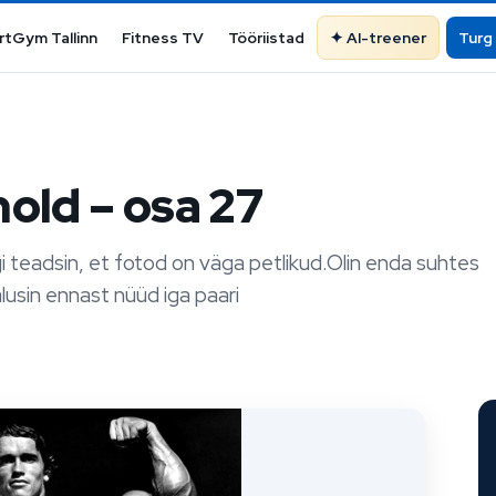
rtGym Tallinn
Fitness TV
Tööriistad
AI-treener
Turg
old – osa 27
igi teadsin, et fotod on väga petlikud.Olin enda suhtes
alusin ennast nüüd iga paari