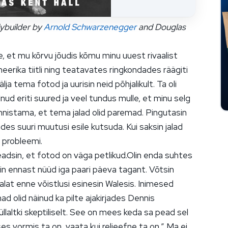
ybuilder by
Arnold Schwarzenegger
and Douglas
ee, et mu kõrvu jõudis kõmu minu uuest rivaalist
eerika tiitli ning teatavates ringkondades räägiti
a tema fotod ja uurisin neid põhjalikult. Ta oli
lnud eriti suured ja veel tundus mulle, et minu selg
unnistama, et tema jalad olid paremad. Pingutasin
des suuri muutusi esile kutsuda. Kui saksin jalad
 probleemi.
teadsin, et fotod on väga petlikud.Olin enda suhtes
usin ennast nüüd iga paari päeva tagant. Võtsin
dalat enne võistlusi esinesin Walesis. Inimesed
ad olid näinud ka pilte ajakirjades Dennis
laltki skeptiliselt. See on mees keda sa pead sel
es vormis ta on, vaata kui reljeefne ta on,” Ma ei