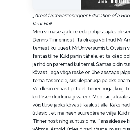
„Arnold Schwarzenegger Education of a Bod
Kent Hall
Minu viimase aja kiire edu põhjustajaks oli s
Dennis Tinnerinost. Ta oli äsja võitnud Mr.Am
temast kui uuest Mr.Universumist. Otsisin välj
fantastiline. Kuid panin tähele, et ta käed po
ja rind on paremad kui temal. Samas pidin t
kõvasti, aga väga raske on ühe aastaga jalga
tema tasemele, siis ülejäänuga poleks enam
Võrdlesin ennast piltidel Tinnerinoga, kuigi 
kriitilisem kui kunagi varem. Mõõtsin ja kaal
võistluse jaoks kõvasti kaalust alla. Kaks nä
ütlesid , et ma näen suurepärane välja. Kuid n
Tinnerinost ning suhtusid mu ¨anssidesse kül
võitma, Arnold, ütlesid nad. Vaata, missugus