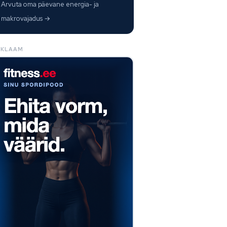
Arvuta oma päevane energia- ja
makrovajadus →
EKLAAM