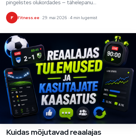
pingelistes olukordades — tähelepanu…
F
Fitness.ee
· 29. mai 2026 · 4 min lugemist
Kuidas mõjutavad reaalajas