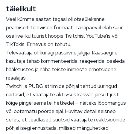
täielikult
Veel kümme aastat tagasi oli otseülekanne
peamiselt televiisori formaat. Tänapäeval elab suur
osa live-kultuurist hoopis Twitchis, YouTube’is või
TikTokis. Erinevus on tohutu.
Televaataja oli kunagi passiivne jälgija. Kaasaegne
kasutaja tahab kommenteerida, reageerida, osaleda
hääletustes ja näha teiste inimeste emotsioone
reaalajas.
Twitchi ja PUBG striimide põhjal tehtud uuringud
näitasid, et vaatajate aktiivsus kasvab järsult just
kõige pingelisematel hetkedel — näiteks lõppmängus
või ootamatu pöörde ajal. Huvitav detail seisneb
selles, et teadlased suutsid vaatajate reaktsioonide
põhjal isegi ennustada, millised mänguhetked