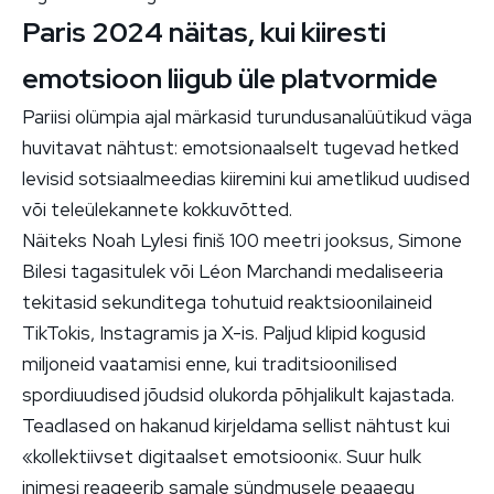
Paris 2024 näitas, kui kiiresti
emotsioon liigub üle platvormide
Pariisi olümpia ajal märkasid turundusanalüütikud väga
huvitavat nähtust: emotsionaalselt tugevad hetked
levisid sotsiaalmeedias kiiremini kui ametlikud uudised
või teleülekannete kokkuvõtted.
Näiteks Noah Lylesi finiš 100 meetri jooksus, Simone
Bilesi tagasitulek või Léon Marchandi medaliseeria
tekitasid sekunditega tohutuid reaktsioonilaineid
TikTokis, Instagramis ja X-is. Paljud klipid kogusid
miljoneid vaatamisi enne, kui traditsioonilised
spordiuudised jõudsid olukorda põhjalikult kajastada.
Teadlased on hakanud kirjeldama sellist nähtust kui
«kollektiivset digitaalset emotsiooni«. Suur hulk
inimesi reageerib samale sündmusele peaaegu