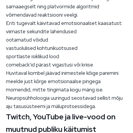
samaaegselt ning platvormide algoritmid
võimendavad reaktsiooni veelgi.
Eriti tugevalt käivitavad emotsionaalset kaasatust:
viimaste sekundite lahendused
ootamatud võidud
vastuolulised kohtunikuotsused
sportlaste isiklikud lood
comeback’id pärast vigastusi või kriise
Huvitaval kombel jäävad inimestele kõige paremini
meelde just kõrge emotsionaalse pingega
momendid, mitte tingimata kogu mäng ise.
Neuropsühholoogia uuringud seostavad sellist mõju
aju tasusüsteemi ja mäluprotsessidega.
Twitch, YouTube ja live-vood on
muutnud publiku käitumist