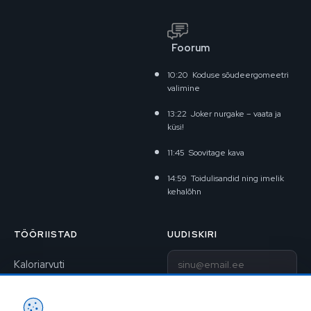
Foorum
10:20
Koduse sõudeergomeetri
valimine
13:22
Joker nurgake – vaata ja
küsi!
11:45
Soovitage kava
14:59
Toidulisandid ning imelik
kehalõhn
TÖÖRIISTAD
UUDISKIRI
E-post
Kaloriarvuti
BAV-arvuti
Liitu uudiskirjaga