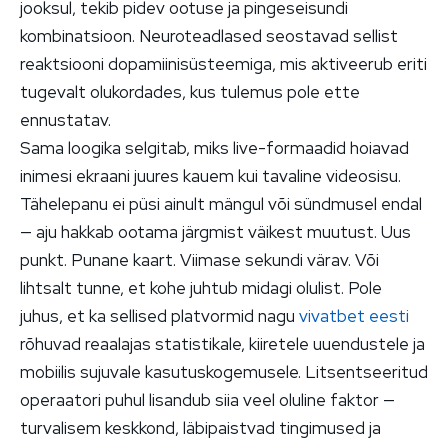
jooksul, tekib pidev ootuse ja pingeseisundi
kombinatsioon. Neuroteadlased seostavad sellist
reaktsiooni dopamiinisüsteemiga, mis aktiveerub eriti
tugevalt olukordades, kus tulemus pole ette
ennustatav.
Sama loogika selgitab, miks live-formaadid hoiavad
inimesi ekraani juures kauem kui tavaline videosisu.
Tähelepanu ei püsi ainult mängul või sündmusel endal
— aju hakkab ootama järgmist väikest muutust. Uus
punkt. Punane kaart. Viimase sekundi värav. Või
lihtsalt tunne, et kohe juhtub midagi olulist. Pole
juhus, et ka sellised platvormid nagu
vivatbet eesti
rõhuvad reaalajas statistikale, kiiretele uuendustele ja
mobiilis sujuvale kasutuskogemusele. Litsentseeritud
operaatori puhul lisandub siia veel oluline faktor —
turvalisem keskkond, läbipaistvad tingimused ja