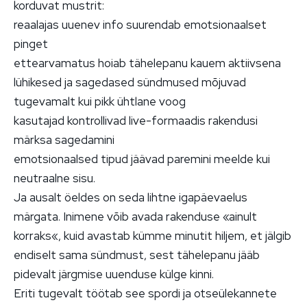
korduvat mustrit:
reaalajas uuenev info suurendab emotsionaalset
pinget
ettearvamatus hoiab tähelepanu kauem aktiivsena
lühikesed ja sagedased sündmused mõjuvad
tugevamalt kui pikk ühtlane voog
kasutajad kontrollivad live-formaadis rakendusi
märksa sagedamini
emotsionaalsed tipud jäävad paremini meelde kui
neutraalne sisu.
Ja ausalt öeldes on seda lihtne igapäevaelus
märgata. Inimene võib avada rakenduse «ainult
korraks«, kuid avastab kümme minutit hiljem, et jälgib
endiselt sama sündmust, sest tähelepanu jääb
pidevalt järgmise uuenduse külge kinni.
Eriti tugevalt töötab see spordi ja otseülekannete