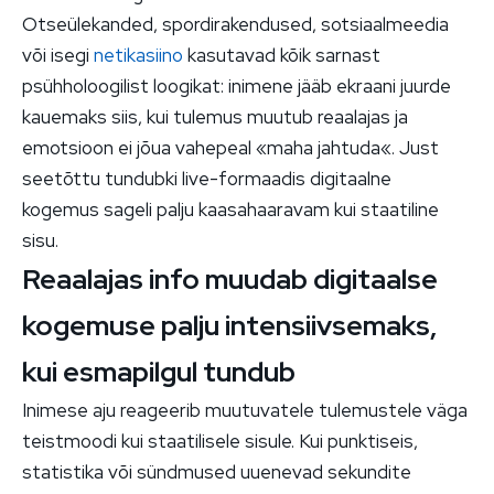
Otseülekanded, spordirakendused, sotsiaalmeedia
või isegi
netikasiino
kasutavad kõik sarnast
psühholoogilist loogikat: inimene jääb ekraani juurde
kauemaks siis, kui tulemus muutub reaalajas ja
emotsioon ei jõua vahepeal «maha jahtuda«. Just
seetõttu tundubki live-formaadis digitaalne
kogemus sageli palju kaasahaaravam kui staatiline
sisu.
Reaalajas info muudab digitaalse
kogemuse palju intensiivsemaks,
kui esmapilgul tundub
Inimese aju reageerib muutuvatele tulemustele väga
teistmoodi kui staatilisele sisule. Kui punktiseis,
statistika või sündmused uuenevad sekundite