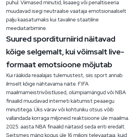
puhul. Viimased minutid, lisaaeg või penaltiseeria
muudavad isegi neutraalse vaataja emotsionaalselt
palju kaasatumaks kui tavaline staatiline
meediatarbimine.
Suured sporditurniirid näitavad
kõige selgemalt, kui võimsalt live-
formaat emotsioone mõjutab
Kui rääkida reaalajas tulemustest, siis sport annab
ilmselt kõige nähtavama näite. FIFA
maailmameistrivõistlused, olümpiamängud või NBA
finaalid muudavad interneti käitumist peaaegu
minutitega. Üks värav või kohtuniku otsus võib
vallandada korraga miljoneid reaktsioone üle maailma.
2025. aasta NBA finaalid näitasid seda eriti eredalt.
Seitsmes mäng kogus üle 16 miljoni televaataja, kuid