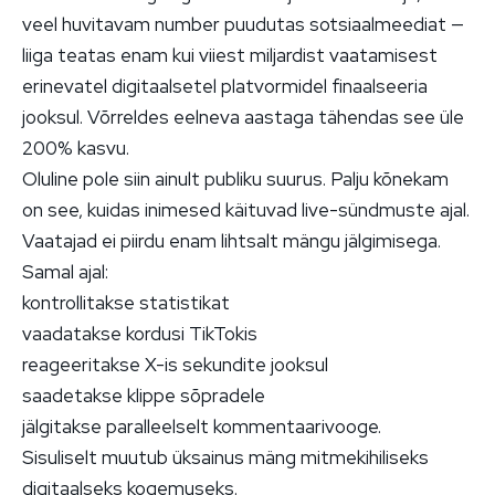
veel huvitavam number puudutas sotsiaalmeediat —
liiga teatas enam kui viiest miljardist vaatamisest
erinevatel digitaalsetel platvormidel finaalseeria
jooksul. Võrreldes eelneva aastaga tähendas see üle
200% kasvu.
Oluline pole siin ainult publiku suurus. Palju kõnekam
on see, kuidas inimesed käituvad live-sündmuste ajal.
Vaatajad ei piirdu enam lihtsalt mängu jälgimisega.
Samal ajal:
kontrollitakse statistikat
vaadatakse kordusi TikTokis
reageeritakse X-is sekundite jooksul
saadetakse klippe sõpradele
jälgitakse paralleelselt kommentaarivooge.
Sisuliselt muutub üksainus mäng mitmekihiliseks
digitaalseks kogemuseks.