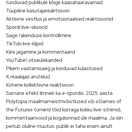
tunduvad publikule kõige kaasahaaravamad.
Tüüpiline kasutajareaktsioon
Aktiivne vestlus ja emotsionaalsed reaktsioonid
Spordi live-skoorid
Sage rakenduse kontrollimine
TikToki live-klipid
Kiire jagamine ja kommentaarid
YouTube’i otseülekanded
Pikem vaatamisaeg ja korduvad külastused
X reaalajas arutelud
Kohene kollektiivne reaktsioon
Sarnane efekt ilmneb ka e-spordis. 2025. aasta
Polytopia maailmameistrivõistlused või «Games of
the Future» turniirid tõid korraga kokku live-striimid,
kommentaarivood ja kogukonnad üle maailma. Ja siin
peitub oluline muutus: publik ei taha enam ainult