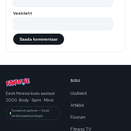
Veebileht
SISU
Uudised
Eesti fitnessi kodu aastast
2000. Body · Spirit · Mind.
Artiklid
Turvaline partner — Eesti
Veebiusaldusmärgis
Foorum
Fitness TV