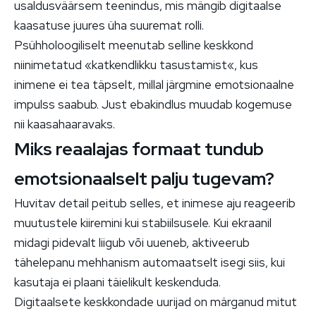
usaldusväärsem teenindus, mis mängib digitaalse
kaasatuse juures üha suuremat rolli.
Psühholoogiliselt meenutab selline keskkond
niinimetatud «katkendlikku tasustamist«, kus
inimene ei tea täpselt, millal järgmine emotsionaalne
impulss saabub. Just ebakindlus muudab kogemuse
nii kaasahaaravaks.
Miks reaalajas formaat tundub
emotsionaalselt palju tugevam?
Huvitav detail peitub selles, et inimese aju reageerib
muutustele kiiremini kui stabiilsusele. Kui ekraanil
midagi pidevalt liigub või uueneb, aktiveerub
tähelepanu mehhanism automaatselt isegi siis, kui
kasutaja ei plaani täielikult keskenduda.
Digitaalsete keskkondade uurijad on märganud mitut