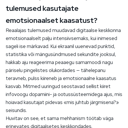
tulemused kasutajate
emotsionaalset kaasatust?
Reaalajas tulemused muudavad digitaalse keskkonna
emotsionaalselt palju intensiivsemaks, kui inimesed
sageli ise märkavad. Kui ekraanil uuenevad punktid,
statistika või mängusündmused sekundite jooksul,
hakkab aju reageerima peaaegu samamoodi nagu
päriselu pingelistes olukordades — tähelepanu
teravneb, pulss kiireneb ja emotsionaalne kaasatus
kasvab. Mitmed uuringud seostavad sellist kiiret
infovoogu dopamiini- ja ootussüsteemidega ajus, mis
hoiavad kasutajat pidevas «mis juhtub järgmisena?»
seisundis.
Huvitav on see, et sama mehhanism töötab väga
erinevates digitaalsetes keskkondades.