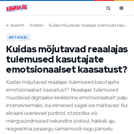
Mine sisu juurde
←
Avaleht
/
Artikkel
/
Kuidas mõjutavad reaalajas tulemused kasutajate emotsionaalset kaasatust?
ARTIKKEL
Kuidas mõjutavad reaalajas
tulemused kasutajate
emotsionaalset kaasatust?
Kuidas mõjutavad reaalajas tulemused kasutajate
emotsionaalset kaasatust? Reaalajas tulemused
muudavad digitaalse keskkonna emotsionaalselt palju
intensiivsemaks, kui inimesed sageli ise märkavad. Kui
ekraanil uuenevad punktid, statistika või
mängusündmused sekundite jooksul, hakkab aju
reageerima peaaegu samamoodi nagu päriselu