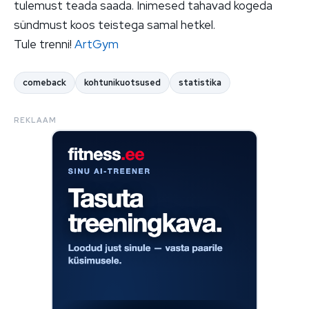
tulemust teada saada. Inimesed tahavad kogeda
sündmust koos teistega samal hetkel.
Tule trenni!
ArtGym
comeback
kohtunikuotsused
statistika
REKLAAM