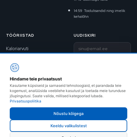
14:59
Toidulisandid ning imelik
kehalõhn
TÖÖRIISTAD
UUDISKIRI
E-post
Kaloriarvuti
BAV-arvuti
Liitu uudiskirjaga
1RM kalkulaator
Hindame teie privaatsust
Kontakt
Treeningkavad
Kasutame küpsiseid ja sarnaseid tehnoloogiaid, et parandada teie
kogemust, analüüsida veebilehe kasutust ja toetada meie turunduse
Instagram
jõupingutusi. Saate valida, millised kategooriad lubada.
Privaatsuspoliitika
Facebook
Nõustu kõigega
Keeldu valikulistest
ROBOCOP OÜ © 1999–2026 · Sõle 14, Tallinn · +372 505 7809 ·
info@fitness.ee