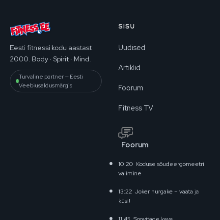
SISU
Uudised
Eesti fitnessi kodu aastast
2000. Body · Spirit · Mind.
Artiklid
Turvaline partner — Eesti
Veebiusaldusmärgis
Foorum
Fitness TV
Foorum
10:20
Koduse sõudeergomeetri
valimine
13:22
Joker nurgake – vaata ja
küsi!
11:45
Soovitage kava