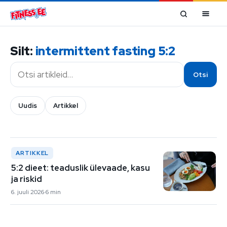
Mine sisu juurde
Silt:
intermittent fasting 5:2
Otsi
Otsi
Uudis
Artikkel
ARTIKKEL
5:2 dieet: teaduslik ülevaade, kasu
ja riskid
6. juuli 2026
6 min