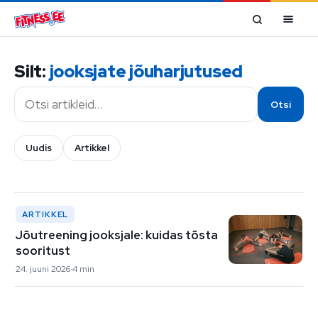
Mine sisu juurde
Silt:
jooksjate jõuharjutused
Otsi
Otsi
Uudis
Artikkel
ARTIKKEL
Jõutreening jooksjale: kuidas tõsta
sooritust
24. juuni 2026
4 min