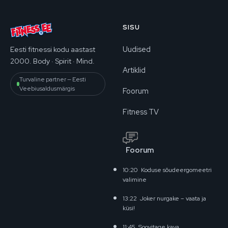
SISU
Uudised
Eesti fitnessi kodu aastast
2000. Body · Spirit · Mind.
Artiklid
Turvaline partner — Eesti
Veebiusaldusmärgis
Foorum
Fitness TV
Foorum
10:20
Koduse sõudeergomeetri
valimine
13:22
Joker nurgake – vaata ja
küsi!
11:45
Soovitage kava