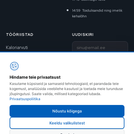
14:59
Toidulisandid ning imelik
kehalõhn
TÖÖRIISTAD
UUDISKIRI
E-post
Kaloriarvuti
BAV-arvuti
Liitu uudiskirjaga
1RM kalkulaator
Hindame teie privaatsust
Kontakt
Treeningkavad
Kasutame küpsiseid ja sarnaseid tehnoloogiaid, et parandada teie
kogemust, analüüsida veebilehe kasutust ja toetada meie turunduse
Instagram
jõupingutusi. Saate valida, millised kategooriad lubada.
Privaatsuspoliitika
Facebook
Nõustu kõigega
Keeldu valikulistest
ROBOCOP OÜ © 1999–2026 · Sõle 14, Tallinn · +372 505 7809 ·
info@fitness.ee