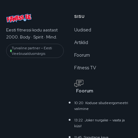
SISU
Uudised
Eesti fitnessi kodu aastast
2000. Body · Spirit · Mind.
Artiklid
Turvaline partner — Eesti
Veebiusaldusmärgis
Foorum
Fitness TV
Foorum
10:20
Koduse sõudeergomeetri
valimine
13:22
Joker nurgake – vaata ja
küsi!
11:45
Soovitage kava