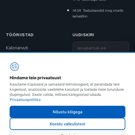
14:59
Toidulisandid ning imelik
kehalõhn
TÖÖRIISTAD
UUDISKIRI
E-post
Kaloriarvuti
BAV-arvuti
Liitu uudiskirjaga
1RM kalkulaator
Hindame teie privaatsust
Kontakt
Treeningkavad
Kasutame küpsiseid ja sarnaseid tehnoloogiaid, et parandada teie
kogemust, analüüsida veebilehe kasutust ja toetada meie turunduse
Instagram
jõupingutusi. Saate valida, millised kategooriad lubada.
Privaatsuspoliitika
Facebook
Nõustu kõigega
Keeldu valikulistest
ROBOCOP OÜ © 1999–2026 · Sõle 14, Tallinn · +372 505 7809 ·
info@fitness.ee