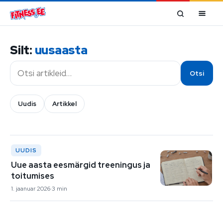
Mine sisu juurde
Silt:
uusaasta
Otsi
Otsi
Uudis
Artikkel
UUDIS
Uue aasta eesmärgid treeningus ja
toitumises
1. jaanuar 2026
3 min