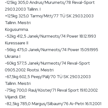
-125kg 305,0 Andrus/Murumets/78 Reval-Sport
29.03.2003 Tallinn. I
+125kg 325,0 Tarmo/Mitt/77 TÜ SK 29.03.2003
Tallinn. Meistri
Kogusumma.
-52kg 412,5 Janek/Nurmeots/74 Power 18.12.1993
Kuressaare II
-56kg 475,0 Janek/Nurmeots/74 Power 15.09.1995
Ukraina I
-60kg 577,5 Janek/Nurmeots/74 Reval-Sport
09.05.2002 Rootsi. Meistri
-67,5kg 602,5 Peep/Päll/70 TÜ SK 29.03.2003
Tallinn. Meistri
-75kg 700,0 Raul/Köster/71 Reval Sport 19.10.2002
Viljandi. Eliit
-82,5kg 785,0 Margus/Silbaum/76 Ai-Petri 16.11.2001