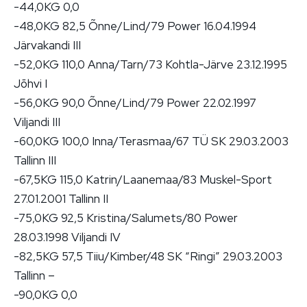
-44,0KG 0,0
-48,0KG 82,5 Õnne/Lind/79 Power 16.04.1994
Järvakandi III
-52,0KG 110,0 Anna/Tarn/73 Kohtla-Järve 23.12.1995
Jõhvi I
-56,0KG 90,0 Õnne/Lind/79 Power 22.02.1997
Viljandi III
-60,0KG 100,0 Inna/Terasmaa/67 TÜ SK 29.03.2003
Tallinn III
-67,5KG 115,0 Katrin/Laanemaa/83 Muskel-Sport
27.01.2001 Tallinn II
-75,0KG 92,5 Kristina/Salumets/80 Power
28.03.1998 Viljandi IV
-82,5KG 57,5 Tiiu/Kimber/48 SK “Ringi” 29.03.2003
Tallinn –
-90,0KG 0,0