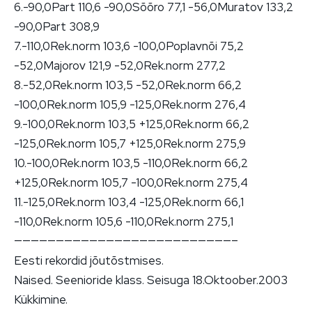
6.-90,0Part 110,6 -90,0Sõõro 77,1 -56,0Muratov 133,2
-90,0Part 308,9
7.-110,0Rek.norm 103,6 -100,0Poplavnõi 75,2
-52,0Majorov 121,9 -52,0Rek.norm 277,2
8.-52,0Rek.norm 103,5 -52,0Rek.norm 66,2
-100,0Rek.norm 105,9 -125,0Rek.norm 276,4
9.-100,0Rek.norm 103,5 +125,0Rek.norm 66,2
-125,0Rek.norm 105,7 +125,0Rek.norm 275,9
10.-100,0Rek.norm 103,5 -110,0Rek.norm 66,2
+125,0Rek.norm 105,7 -100,0Rek.norm 275,4
11.-125,0Rek.norm 103,4 -125,0Rek.norm 66,1
-110,0Rek.norm 105,6 -110,0Rek.norm 275,1
——————————————————————————–
Eesti rekordid jõutõstmises.
Naised. Seenioride klass. Seisuga 18.Oktoober.2003
Kükkimine.