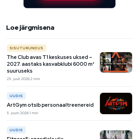
Loe järgmisena
SISUTURUNDUS
The Club avas T1 keskuses uksed –
2027. aastaks kasvabklubi 6000 m²
suuruseks
25. juuli 2026
2 min
UUDIS
ArtGym otsib personaaltreenereid
5. juuni 2026
1 min
UUDIS
Fitness5: spordiala viie