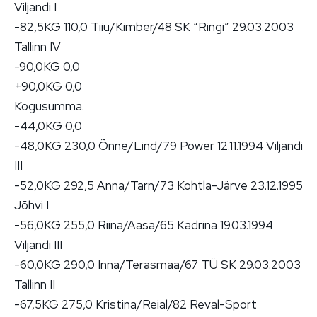
Viljandi I
-82,5KG 110,0 Tiiu/Kimber/48 SK “Ringi” 29.03.2003
Tallinn IV
-90,0KG 0,0
+90,0KG 0,0
Kogusumma.
-44,0KG 0,0
-48,0KG 230,0 Õnne/Lind/79 Power 12.11.1994 Viljandi
III
-52,0KG 292,5 Anna/Tarn/73 Kohtla-Järve 23.12.1995
Jõhvi I
-56,0KG 255,0 Riina/Aasa/65 Kadrina 19.03.1994
Viljandi III
-60,0KG 290,0 Inna/Terasmaa/67 TÜ SK 29.03.2003
Tallinn II
-67,5KG 275,0 Kristina/Reial/82 Reval-Sport