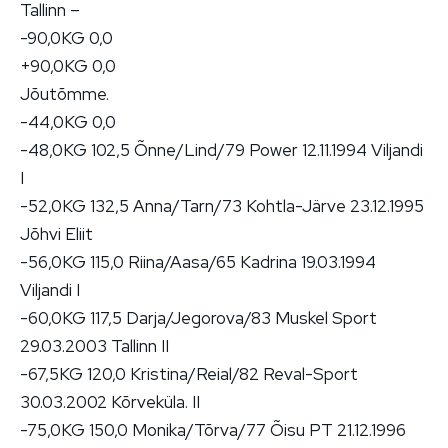
Tallinn –
-90,0KG 0,0
+90,0KG 0,0
Jõutõmme.
-44,0KG 0,0
-48,0KG 102,5 Õnne/Lind/79 Power 12.11.1994 Viljandi
I
-52,0KG 132,5 Anna/Tarn/73 Kohtla-Järve 23.12.1995
Jõhvi Eliit
-56,0KG 115,0 Riina/Aasa/65 Kadrina 19.03.1994
Viljandi I
-60,0KG 117,5 Darja/Jegorova/83 Muskel Sport
29.03.2003 Tallinn II
-67,5KG 120,0 Kristina/Reial/82 Reval-Sport
30.03.2002 Kõrveküla. II
-75,0KG 150,0 Monika/Tõrva/77 Õisu PT 21.12.1996