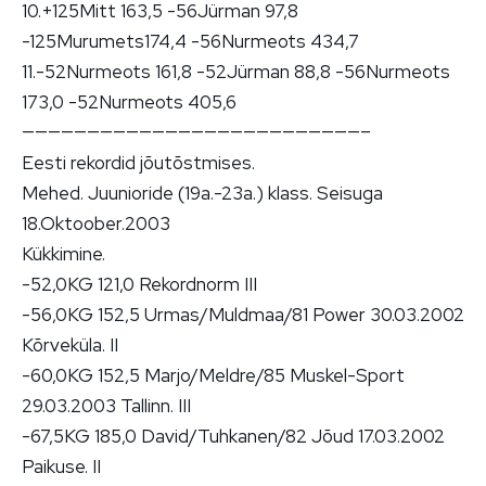
10.+125Mitt 163,5 -56Jürman 97,8
-125Murumets174,4 -56Nurmeots 434,7
11.-52Nurmeots 161,8 -52Jürman 88,8 -56Nurmeots
173,0 -52Nurmeots 405,6
——————————————————————————–
Eesti rekordid jõutõstmises.
Mehed. Juunioride (19a.-23a.) klass. Seisuga
18.Oktoober.2003
Kükkimine.
-52,0KG 121,0 Rekordnorm III
-56,0KG 152,5 Urmas/Muldmaa/81 Power 30.03.2002
Kõrveküla. II
-60,0KG 152,5 Marjo/Meldre/85 Muskel-Sport
29.03.2003 Tallinn. III
-67,5KG 185,0 David/Tuhkanen/82 Jõud 17.03.2002
Paikuse. II