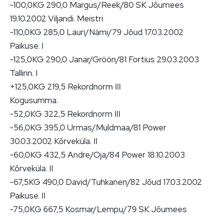
-100,0KG 290,0 Margus/Reek/80 SK Jõumees
19.10.2002 Viljandi. Meistri
-110,0KG 285,0 Lauri/Nämi/79 Jõud 17.03.2002
Paikuse. I
-125,0KG 290,0 Janar/Gröön/81 Fortius 29.03.2003
Tallinn. I
+125,0KG 219,5 Rekordnorm III
Kogusumma.
-52,0KG 322,5 Rekordnorm III
-56,0KG 395,0 Urmas/Muldmaa/81 Power
30.03.2002 Kõrveküla. II
-60,0KG 432,5 Andre/Oja/84 Power 18.10.2003
Kõrveküla. II
-67,5KG 490,0 David/Tuhkanen/82 Jõud 17.03.2002
Paikuse. II
-75,0KG 667,5 Kosmar/Lempu/79 SK Jõumees