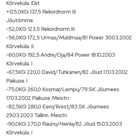
Kõrveküla. Eliit
+125,0KG 137,5 Rekordnorm III
Jõutõmme.
-52,0KG 123,5 Rekordnorm III
-56,0KG 172,5 Urmas/Muldmaa/81 Power 30.03.2002
Kõrveküla. II
-60,0KG 192,5 Andre/Oja/84 Power 18.10.2003
Kõrveküla. I
-67,5KG 220,0 David/Tuhkanen/82 Jõud 17.03.2002
Paikuse. I
-75,0KG 260,0 Kosmar/Lempu/79 SK Jõumees
17.03.2002 Paikuse. Meistri
-82,5KG 280,0 Eero/Ilvest/83 SK Jõumees
29.03.2003 Tallinn. Meistri
-90,0KG 270,0 Rauno/Heinla/82 Jõud 15.03.2003
Kõrveküla. I