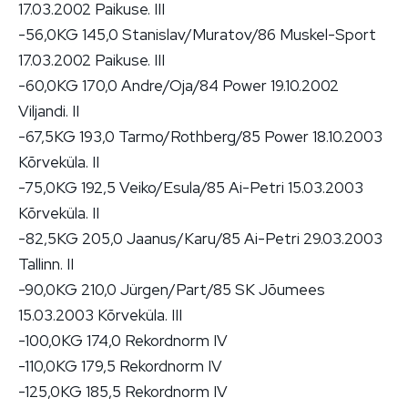
17.03.2002 Paikuse. III
-56,0KG 145,0 Stanislav/Muratov/86 Muskel-Sport
17.03.2002 Paikuse. III
-60,0KG 170,0 Andre/Oja/84 Power 19.10.2002
Viljandi. II
-67,5KG 193,0 Tarmo/Rothberg/85 Power 18.10.2003
Kõrveküla. II
-75,0KG 192,5 Veiko/Esula/85 Ai-Petri 15.03.2003
Kõrveküla. II
-82,5KG 205,0 Jaanus/Karu/85 Ai-Petri 29.03.2003
Tallinn. II
-90,0KG 210,0 Jürgen/Part/85 SK Jõumees
15.03.2003 Kõrveküla. III
-100,0KG 174,0 Rekordnorm IV
-110,0KG 179,5 Rekordnorm IV
-125,0KG 185,5 Rekordnorm IV