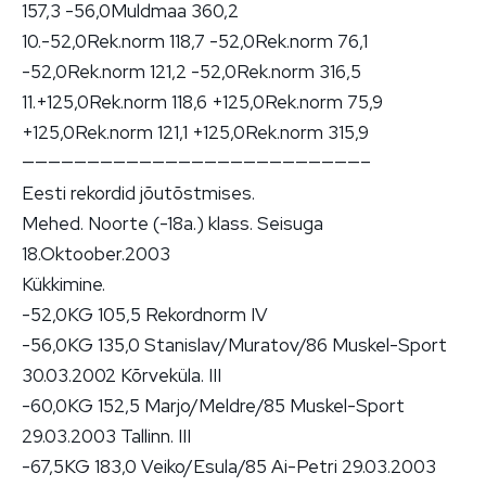
157,3 -56,0Muldmaa 360,2
10.-52,0Rek.norm 118,7 -52,0Rek.norm 76,1
-52,0Rek.norm 121,2 -52,0Rek.norm 316,5
11.+125,0Rek.norm 118,6 +125,0Rek.norm 75,9
+125,0Rek.norm 121,1 +125,0Rek.norm 315,9
——————————————————————————–
Eesti rekordid jõutõstmises.
Mehed. Noorte (-18a.) klass. Seisuga
18.Oktoober.2003
Kükkimine.
-52,0KG 105,5 Rekordnorm IV
-56,0KG 135,0 Stanislav/Muratov/86 Muskel-Sport
30.03.2002 Kõrveküla. III
-60,0KG 152,5 Marjo/Meldre/85 Muskel-Sport
29.03.2003 Tallinn. III
-67,5KG 183,0 Veiko/Esula/85 Ai-Petri 29.03.2003