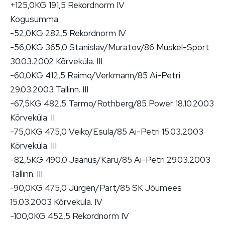
+125,0KG 191,5 Rekordnorm IV
Kogusumma.
-52,0KG 282,5 Rekordnorm IV
-56,0KG 365,0 Stanislav/Muratov/86 Muskel-Sport
30.03.2002 Kõrveküla. III
-60,0KG 412,5 Raimo/Verkmann/85 Ai-Petri
29.03.2003 Tallinn. III
-67,5KG 482,5 Tarmo/Rothberg/85 Power 18.10.2003
Kõrveküla. II
-75,0KG 475,0 Veiko/Esula/85 Ai-Petri 15.03.2003
Kõrveküla. III
-82,5KG 490,0 Jaanus/Karu/85 Ai-Petri 29.03.2003
Tallinn. III
-90,0KG 475,0 Jürgen/Part/85 SK Jõumees
15.03.2003 Kõrveküla. IV
-100,0KG 452,5 Rekordnorm IV