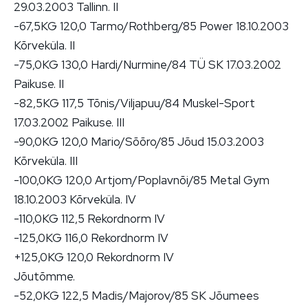
29.03.2003 Tallinn. II
-67,5KG 120,0 Tarmo/Rothberg/85 Power 18.10.2003
Kõrveküla. II
-75,0KG 130,0 Hardi/Nurmine/84 TÜ SK 17.03.2002
Paikuse. II
-82,5KG 117,5 Tõnis/Viljapuu/84 Muskel-Sport
17.03.2002 Paikuse. III
-90,0KG 120,0 Mario/Sõõro/85 Jõud 15.03.2003
Kõrveküla. III
-100,0KG 120,0 Artjom/Poplavnõi/85 Metal Gym
18.10.2003 Kõrveküla. IV
-110,0KG 112,5 Rekordnorm IV
-125,0KG 116,0 Rekordnorm IV
+125,0KG 120,0 Rekordnorm IV
Jõutõmme.
-52,0KG 122,5 Madis/Majorov/85 SK Jõumees