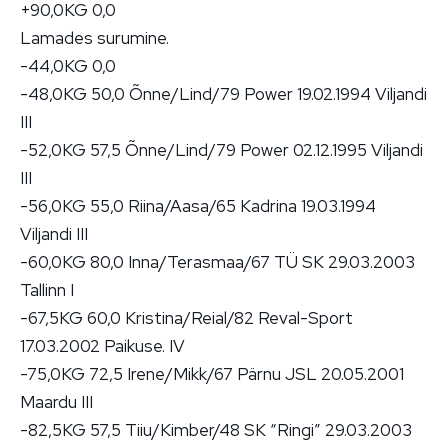
+90,0KG 0,0
Lamades surumine.
-44,0KG 0,0
-48,0KG 50,0 Õnne/Lind/79 Power 19.02.1994 Viljandi
III
-52,0KG 57,5 Õnne/Lind/79 Power 02.12.1995 Viljandi
III
-56,0KG 55,0 Riina/Aasa/65 Kadrina 19.03.1994
Viljandi III
-60,0KG 80,0 Inna/Terasmaa/67 TÜ SK 29.03.2003
Tallinn I
-67,5KG 60,0 Kristina/Reial/82 Reval-Sport
17.03.2002 Paikuse. IV
-75,0KG 72,5 Irene/Mikk/67 Pärnu JSL 20.05.2001
Maardu III
-82,5KG 57,5 Tiiu/Kimber/48 SK “Ringi” 29.03.2003