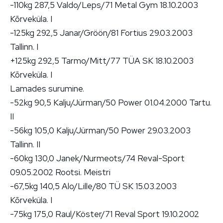
-110kg 287,5 Valdo/Leps/71 Metal Gym 18.10.2003
Kõrveküla. I
-125kg 292,5 Janar/Gröön/81 Fortius 29.03.2003
Tallinn. I
+125kg 292,5 Tarmo/Mitt/77 TÜA SK 18.10.2003
Kõrveküla. I
Lamades surumine.
-52kg 90,5 Kalju/Jürman/50 Power 01.04.2000 Tartu.
II
-56kg 105,0 Kalju/Jürman/50 Power 29.03.2003
Tallinn. II
-60kg 130,0 Janek/Nurmeots/74 Reval-Sport
09.05.2002 Rootsi. Meistri
-67,5kg 140,5 Alo/Lille/80 TÜ SK 15.03.2003
Kõrveküla. I
-75kg 175,0 Raul/Köster/71 Reval Sport 19.10.2002