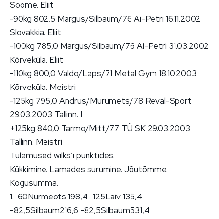
Soome. Eliit
-90kg 802,5 Margus/Silbaum/76 Ai-Petri 16.11.2002
Slovakkia. Eliit
-100kg 785,0 Margus/Silbaum/76 Ai-Petri 31.03.2002
Kõrveküla. Eliit
-110kg 800,0 Valdo/Leps/71 Metal Gym 18.10.2003
Kõrveküla. Meistri
-125kg 795,0 Andrus/Murumets/78 Reval-Sport
29.03.2003 Tallinn. I
+125kg 840,0 Tarmo/Mitt/77 TÜ SK 29.03.2003
Tallinn. Meistri
Tulemused wilks’i punktides.
Kükkimine. Lamades surumine. Jõutõmme.
Kogusumma.
1.-60Nurmeots 198,4 -125Laiv 135,4
-82,5Silbaum216,6 -82,5Silbaum531,4