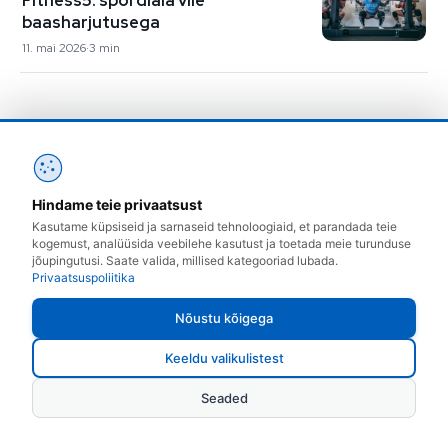
baasharjutusega
11. mai 2026
3 min
Lisa kommentaar
Hindame teie privaatsust
Sinu e-posti aadressi ei avaldata.
Kasutame küpsiseid ja sarnaseid tehnoloogiaid, et parandada teie
Kommenteeri
*
kogemust, analüüsida veebilehe kasutust ja toetada meie turunduse
jõupingutusi. Saate valida, millised kategooriad lubada.
Privaatsuspoliitika
Nõustu kõigega
Keeldu valikulistest
Seaded