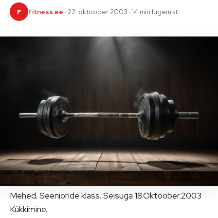
F
Fitness.ee
· 22. oktoober 2003 · 14 min lugemist
Mehed. Seenioride klass. Seisuga 18.Oktoober.2003
Kükkimine.