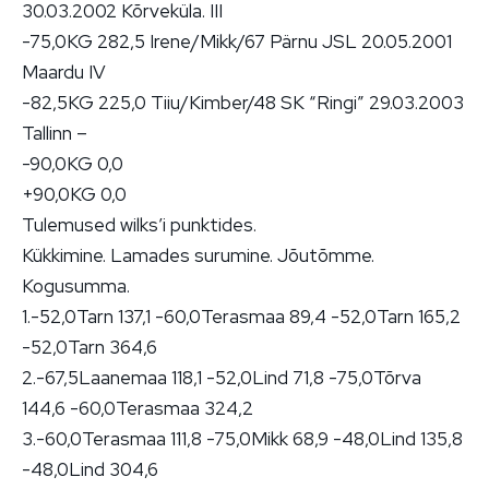
30.03.2002 Kõrveküla. III
-75,0KG 282,5 Irene/Mikk/67 Pärnu JSL 20.05.2001
Maardu IV
-82,5KG 225,0 Tiiu/Kimber/48 SK “Ringi” 29.03.2003
Tallinn –
-90,0KG 0,0
+90,0KG 0,0
Tulemused wilks’i punktides.
Kükkimine. Lamades surumine. Jõutõmme.
Kogusumma.
1.-52,0Tarn 137,1 -60,0Terasmaa 89,4 -52,0Tarn 165,2
-52,0Tarn 364,6
2.-67,5Laanemaa 118,1 -52,0Lind 71,8 -75,0Tõrva
144,6 -60,0Terasmaa 324,2
3.-60,0Terasmaa 111,8 -75,0Mikk 68,9 -48,0Lind 135,8
-48,0Lind 304,6