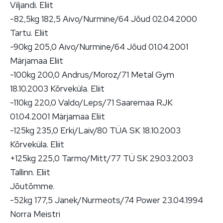
Viljandi. Eliit
-82,5kg 182,5 Aivo/Nurmine/64 Jõud 02.04.2000
Tartu. Eliit
-90kg 205,0 Aivo/Nurmine/64 Jõud 01.04.2001
Märjamaa Eliit
-100kg 200,0 Andrus/Moroz/71 Metal Gym
18.10.2003 Kõrveküla. Eliit
-110kg 220,0 Valdo/Leps/71 Saaremaa RJK
01.04.2001 Märjamaa Eliit
-125kg 235,0 Erki/Laiv/80 TÜA SK 18.10.2003
Kõrveküla. Eliit
+125kg 225,0 Tarmo/Mitt/77 TÜ SK 29.03.2003
Tallinn. Eliit
Jõutõmme.
-52kg 177,5 Janek/Nurmeots/74 Power 23.04.1994
Norra Meistri