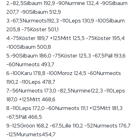
2.-82,5Silbaum 192,9 -90Nurmine 132,4 -90Silbaum
207,7 -90Silbaum 512,9
3.-67,5Nurmeots192,3 -110Leps 130,9 -100Silbaum
205,8 -75Köster 501,1
4.-75Köster 189,7 +125Mitt 125,5 -75Köster 195,4
-100Silbaum 500,8
5.-90Silbaum 186,0 -75Köster 125,3 -67,5Päll 193,6
-60Nurmeots 493,7
6.-100Karu 178,8 -100Moroz 124,5 -60Nurmeots
190,2 -110Leps 478,7
7.-56Nurmeots 173,0 -82,5Nurmine122,3 -110Leps
187,0 +125Mitt 468,6
8.-110Leps 172,0 -60Nurmeots 111,1 +125Mitt 181,3
-67,5Päll 466,5
9.-125Gröön 168,2 -67,5Lille 110,2 -52Nurmeots 176,7
-125Murumets454,7