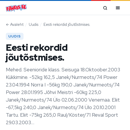
Mine sisu juurde
←
Avaleht
/
Uudis
/
Eesti rekordid jõutõstmises.
UUDIS
Eesti rekordid
jõutõstmises.
Mehed. Seenioride klass. Seisuga 18.Oktoober.2003
Kükkimine. -52kg 162,5 Janek/Nurmeots/74 Power
23.04.1994 Norra I -56kg 190,0 Janek/Nurmeots/74
Power 28.01.1995 Jõhvi Meistri -60kg 225,0
Janek/Nurmeots/74 Ülo 02.06.2000 Venemaa. Eliit
-67,5kg 240,0 Janek/Nurmeots/74 Ülo 20.10.2001
Tartu. Eliit -75kg 265,0 Raul/Köster/71 Reval Sport
29.03.2003…