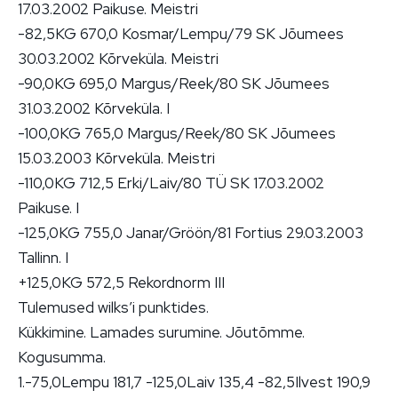
17.03.2002 Paikuse. Meistri
-82,5KG 670,0 Kosmar/Lempu/79 SK Jõumees
30.03.2002 Kõrveküla. Meistri
-90,0KG 695,0 Margus/Reek/80 SK Jõumees
31.03.2002 Kõrveküla. I
-100,0KG 765,0 Margus/Reek/80 SK Jõumees
15.03.2003 Kõrveküla. Meistri
-110,0KG 712,5 Erki/Laiv/80 TÜ SK 17.03.2002
Paikuse. I
-125,0KG 755,0 Janar/Gröön/81 Fortius 29.03.2003
Tallinn. I
+125,0KG 572,5 Rekordnorm III
Tulemused wilks’i punktides.
Kükkimine. Lamades surumine. Jõutõmme.
Kogusumma.
1.-75,0Lempu 181,7 -125,0Laiv 135,4 -82,5Ilvest 190,9