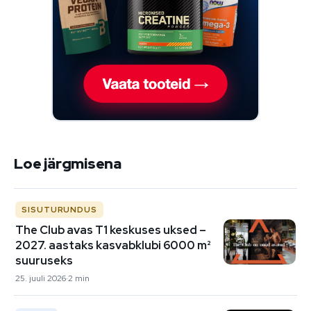
Loe järgmisena
SISUTURUNDUS
The Club avas T1 keskuses uksed –
2027. aastaks kasvabklubi 6000 m²
suuruseks
25. juuli 2026
2 min