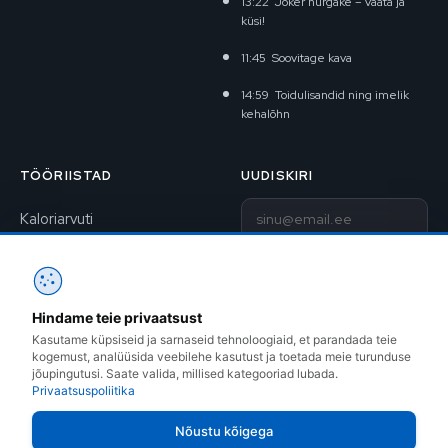
13:22
Joker nurgake – vaata ja
küsi!
11:45
Soovitage kava
14:59
Toidulisandid ning imelik
kehalõhn
TÖÖRIISTAD
UUDISKIRI
E-post
Kaloriarvuti
BAV-arvuti
Liitu uudiskirjaga
1RM kalkulaator
Hindame teie privaatsust
Kontakt
Treeningkavad
Kasutame küpsiseid ja sarnaseid tehnoloogiaid, et parandada teie
kogemust, analüüsida veebilehe kasutust ja toetada meie turunduse
Instagram
jõupingutusi. Saate valida, millised kategooriad lubada.
Privaatsuspoliitika
Facebook
Nõustu kõigega