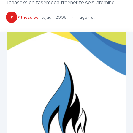
Tänaseks on tasemega treenerite seis järgmine:…
F
Fitness.ee
· 8. juuni 2006 · 1 min lugemist