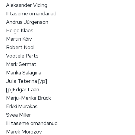
Aleksander Viding
II taseme omandanud
Andrus Jürgenson
Heigo Klaos
Martin Kõiv
Robert Nool
Vootele Parts
Mark Sermat
Marika Salagina
Julia Teterina [/p]
[p]Edgar Laan
Marju-Merike Brück
Erkki Murakas
Svea Miller
III taseme omandanud
Marek Morozov