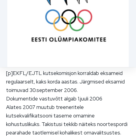
[p]EKFL/EJTL kutsekomisjon korraldab eksameid
regulaarselt, kaks korda aastas. Järgmised eksamid
toimuvad 30.september 2006.
Dokumentide vastuvõtt algab 1.juuli 2006
Alates 2007 muutub treeneritele
kutsekvalifikatsooni taseme omamine
kohustuslikuks. Takistusi tekkib näiteks noortespordi
pearahade taotlemisel kohalikest omavalitsustes.