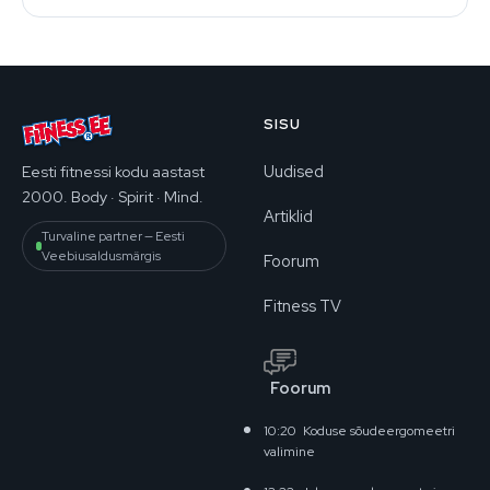
SISU
Uudised
Eesti fitnessi kodu aastast
2000. Body · Spirit · Mind.
Artiklid
Turvaline partner — Eesti
Veebiusaldusmärgis
Foorum
Fitness TV
Foorum
10:20
Koduse sõudeergomeetri
valimine