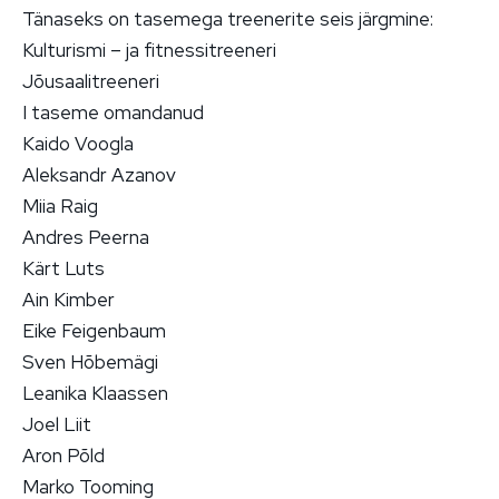
Tänaseks on tasemega treenerite seis järgmine:
Kulturismi – ja fitnessitreeneri
Jõusaalitreeneri
I taseme omandanud
Kaido Voogla
Aleksandr Azanov
Miia Raig
Andres Peerna
Kärt Luts
Ain Kimber
Eike Feigenbaum
Sven Hõbemägi
Leanika Klaassen
Joel Liit
Aron Põld
Marko Tooming