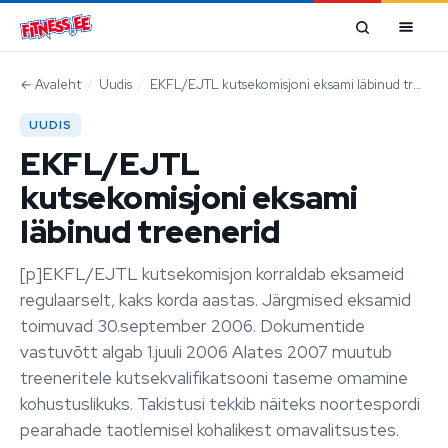
Mine sisu juurde
←
Avaleht
/
Uudis
/
EKFL/EJTL kutsekomisjoni eksami läbinud treenerid
UUDIS
EKFL/EJTL
kutsekomisjoni eksami
läbinud treenerid
[p]EKFL/EJTL kutsekomisjon korraldab eksameid
regulaarselt, kaks korda aastas. Järgmised eksamid
toimuvad 30.september 2006. Dokumentide
vastuvõtt algab 1.juuli 2006 Alates 2007 muutub
treeneritele kutsekvalifikatsooni taseme omamine
kohustuslikuks. Takistusi tekkib näiteks noortespordi
pearahade taotlemisel kohalikest omavalitsustes.