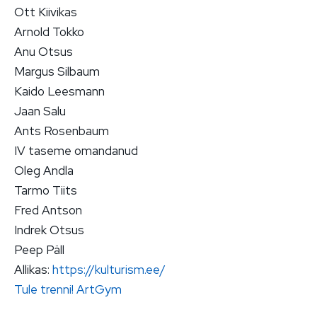
Ott Kiivikas
Arnold Tokko
Anu Otsus
Margus Silbaum
Kaido Leesmann
Jaan Salu
Ants Rosenbaum
IV taseme omandanud
Oleg Andla
Tarmo Tiits
Fred Antson
Indrek Otsus
Peep Päll
Allikas:
https://kulturism.ee/
Tule trenni!
ArtGym