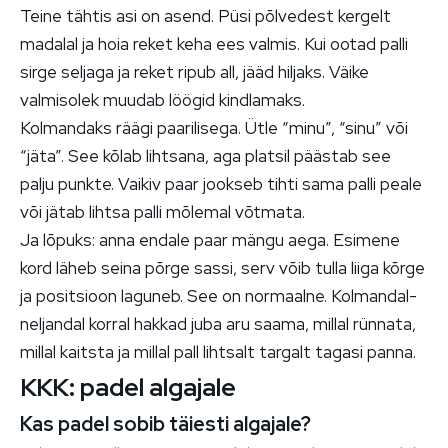
Teine tähtis asi on asend. Püsi põlvedest kergelt
madalal ja hoia reket keha ees valmis. Kui ootad palli
sirge seljaga ja reket ripub all, jääd hiljaks. Väike
valmisolek muudab löögid kindlamaks.
Kolmandaks räägi paarilisega. Ütle “minu”, “sinu” või
“jäta”. See kõlab lihtsana, aga platsil päästab see
palju punkte. Vaikiv paar jookseb tihti sama palli peale
või jätab lihtsa palli mõlemal võtmata.
Ja lõpuks: anna endale paar mängu aega. Esimene
kord läheb seina põrge sassi, serv võib tulla liiga kõrge
ja positsioon laguneb. See on normaalne. Kolmandal-
neljandal korral hakkad juba aru saama, millal rünnata,
millal kaitsta ja millal pall lihtsalt targalt tagasi panna.
KKK: padel algajale
Kas padel sobib täiesti algajale?