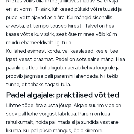
Riietus võiks olla lihtne ja liikuvust lubav. Sa ei vaja
erilist vormi. T-särk, lühikesed püksid või retuusid ja
pudel vett ajavad asja ära. Kui mängid sisehallis,
arvesta, et tempo tõuseb kiiresti. Talvel on hea
kaasa võtta kuiv särk, sest õue minnes võib külm
muidu ebameeldivalt ligi tulla.
Kui lähed esimest korda, vali kaaslased, kes ei tee
igast veast draamat. Padel on sotsiaalne mäng. Hea
paariline ütleb, kuhu liigub, naerab kehva löögi üle ja
proovib järgmise palli paremini lahendada. Nii tekib
tunne, et tahaks tagasi tulla.
Padel algajale: praktilised võtted
Lihtne tõde: ära alusta jõuga. Algaja suurim viga on
soov pall kohe võrgust läbi lüüa. Parem on lüüa
rahulikumalt, hoida pall madalal ja sundida vastane
liikuma. Kui pall püsib mängus, õpid kiiremini.