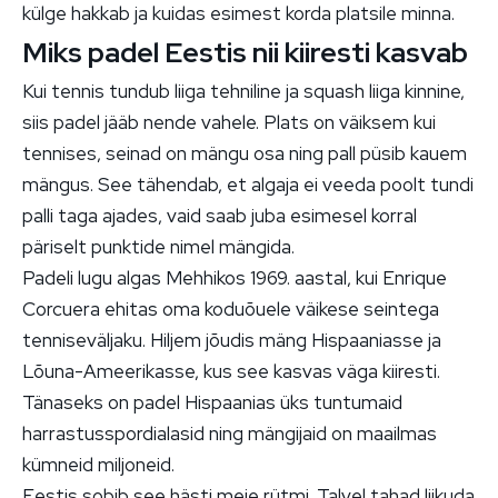
külge hakkab ja kuidas esimest korda platsile minna.
Miks padel Eestis nii kiiresti kasvab
Kui tennis tundub liiga tehniline ja squash liiga kinnine,
siis padel jääb nende vahele. Plats on väiksem kui
tennises, seinad on mängu osa ning pall püsib kauem
mängus. See tähendab, et algaja ei veeda poolt tundi
palli taga ajades, vaid saab juba esimesel korral
päriselt punktide nimel mängida.
Padeli lugu algas Mehhikos 1969. aastal, kui Enrique
Corcuera ehitas oma koduõuele väikese seintega
tenniseväljaku. Hiljem jõudis mäng Hispaaniasse ja
Lõuna-Ameerikasse, kus see kasvas väga kiiresti.
Tänaseks on padel Hispaanias üks tuntumaid
harrastusspordialasid ning mängijaid on maailmas
kümneid miljoneid.
Eestis sobib see hästi meie rütmi. Talvel tahad liikuda