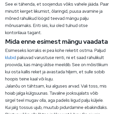
See ei tähenda, et soojendus võiks vahele jääda. Paar
minutit kerget liikumist, õlaringid, puusa avamine ja
mõned rahulikud löögid teevad mängu palju
mõnusamaks. Eriti siis, kui oled tulnud otse
kontorilaua tagant.
Mida enne esimest mängu vaadata
Esimeseks korraks ei pea kohe reketit ostma. Paljud
klubid
pakuvad varustuse renti, nii et saad rahulikult
proovida, kas mäng üldse meeldib. See on mõistlikum
kui osta kallis reket ja avastada hiljem, et sulle sobib
hoopis teine kaal või kuju.
Jalanõu on tähtsam, kui alguses arvad. Vali toss, mis
hoiab jalga külgsuunas. Tavaline jooksujalats võib
sirgel teel mugav olla, aga padelis liigud palju küljele.
Kui jalg tossus ujub, muutub pidurdamine ebakindlaks.