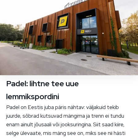
Padel: lihtne tee uue
lemmikspordini
Padel on Eestis juba päris nähtav: väljakuid tekib
juurde, sõbrad kutsuvad mängima ja trenn ei tundu
enam ainult jõusaali või jooksuringina. Siit saad kiire,
selge ülevaate, mis mäng see on, miks see nii hästi