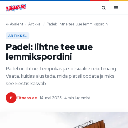
Mine sisu juurde
←
Avaleht
/
Artikkel
/
Padel: lihtne tee uue lemmikspordini
ARTIKKEL
Padel: lihtne tee uue
lemmikspordini
Padel on lihtne, tempokas ja sotsiaalne reketimäng.
Vaata, kuidas alustada, mida platsil oodata ja miks
see Eestis kasvab.
F
Fitness.ee
· 14. mai 2025 · 4 min lugemist