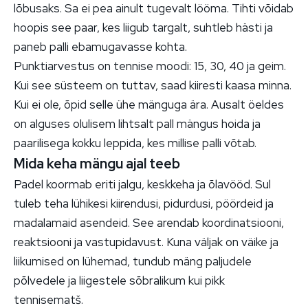
lõbusaks. Sa ei pea ainult tugevalt lööma. Tihti võidab
hoopis see paar, kes liigub targalt, suhtleb hästi ja
paneb palli ebamugavasse kohta.
Punktiarvestus on tennise moodi: 15, 30, 40 ja geim.
Kui see süsteem on tuttav, saad kiiresti kaasa minna.
Kui ei ole, õpid selle ühe mänguga ära. Ausalt öeldes
on alguses olulisem lihtsalt pall mängus hoida ja
paarilisega kokku leppida, kes millise palli võtab.
Mida keha mängu ajal teeb
Padel koormab eriti jalgu, keskkeha ja õlavööd. Sul
tuleb teha lühikesi kiirendusi, pidurdusi, pöördeid ja
madalamaid asendeid. See arendab koordinatsiooni,
reaktsiooni ja vastupidavust. Kuna väljak on väike ja
liikumised on lühemad, tundub mäng paljudele
põlvedele ja liigestele sõbralikum kui pikk
tennisematš.