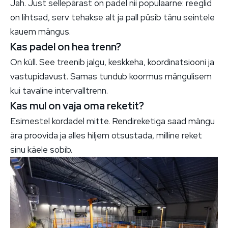
Jah. Just sellepärast on padel nii populaarne: reeglid
on lihtsad, serv tehakse alt ja pall püsib tänu seintele
kauem mängus.
Kas padel on hea trenn?
On küll. See treenib jalgu, keskkeha, koordinatsiooni ja
vastupidavust. Samas tundub koormus mängulisem
kui tavaline intervalltrenn.
Kas mul on vaja oma reketit?
Esimestel kordadel mitte. Rendireketiga saad mängu
ära proovida ja alles hiljem otsustada, milline reket
sinu käele sobib.