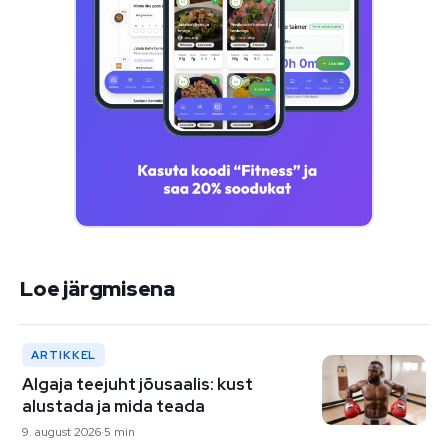
Loe järgmisena
ARTIKKEL
Algaja teejuht jõusaalis: kust
alustada ja mida teada
9. august 2026
5 min