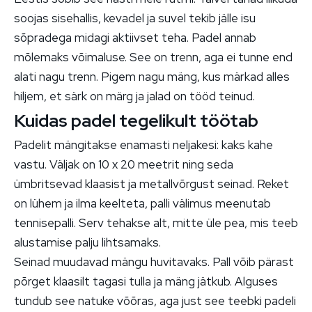
soojas sisehallis, kevadel ja suvel tekib jälle isu
sõpradega midagi aktiivset teha. Padel annab
mõlemaks võimaluse. See on trenn, aga ei tunne end
alati nagu trenn. Pigem nagu mäng, kus märkad alles
hiljem, et särk on märg ja jalad on tööd teinud.
Kuidas padel tegelikult töötab
Padelit mängitakse enamasti neljakesi: kaks kahe
vastu. Väljak on 10 x 20 meetrit ning seda
ümbritsevad klaasist ja metallvõrgust seinad. Reket
on lühem ja ilma keelteta, palli välimus meenutab
tennisepalli. Serv tehakse alt, mitte üle pea, mis teeb
alustamise palju lihtsamaks.
Seinad muudavad mängu huvitavaks. Pall võib pärast
põrget klaasilt tagasi tulla ja mäng jätkub. Alguses
tundub see natuke võõras, aga just see teebki padeli