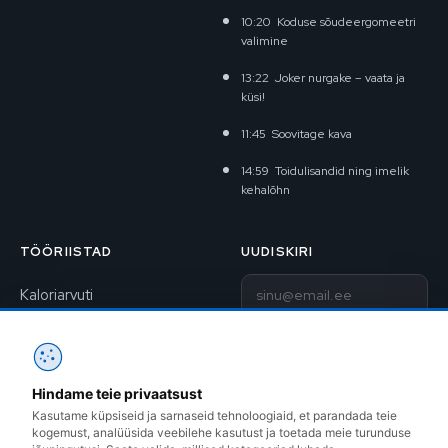
10:20
Koduse sõudeergomeetri
valimine
13:22
Joker nurgake – vaata ja
küsi!
11:45
Soovitage kava
14:59
Toidulisandid ning imelik
kehalõhn
TÖÖRIISTAD
UUDISKIRI
E-post
Kaloriarvuti
BAV-arvuti
Liitu uudiskirjaga
1RM kalkulaator
Hindame teie privaatsust
Kontakt
Treeningkavad
Kasutame küpsiseid ja sarnaseid tehnoloogiaid, et parandada teie
kogemust, analüüsida veebilehe kasutust ja toetada meie turunduse
Instagram