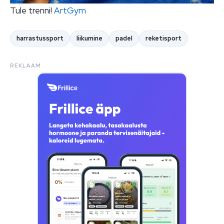
Tule trenni!
ArtGym
harrastussport
liikumine
padel
reketisport
REKLAAM