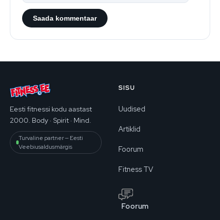
SISU
Uudised
Eesti fitnessi kodu aastast
2000. Body · Spirit · Mind.
Artiklid
Turvaline partner — Eesti
Veebiusaldusmärgis
Foorum
Fitness TV
Foorum