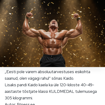
„Eesti pole varem absoluutarvestuses esikohta
saanud, olen vägagi rahul“ sõnas Kaido.
Lisaks pandi Kaido kaela ka üle 120-kiloste 40-49-
aastaste tõstjate klassi KULDMEDAL tulemusega
305 kilogrammi.
Autor: fitness.ee