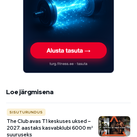
Loe järgmisena
SISUTURUNDUS
The Club avas T1 keskuses uksed –
2027. aastaks kasvabklubi 6000 m²
suuruseks