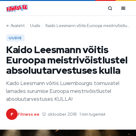
Mine sisu juurde
←
Avaleht
/
Uudis
/
Kaido Leesmann võitis Euroopa meistrivõistlustel absoluutarvestuses kulla
UUDIS
Kaido Leesmann võitis
Euroopa meistrivõistlustel
absoluutarvestuses kulla
Kaido Leesmann võitis Luxembourgis toimuvatel
lamades surumise Euroopa meistrivõistlustel
absoluutarvestuses KULLA!
F
Fitness.ee
· 12. oktoober 2018 · 1 min lugemist