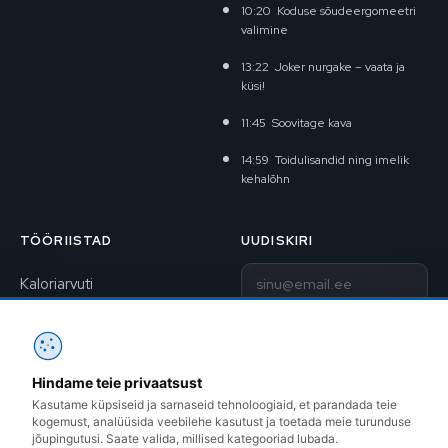
10:20
Koduse sõudeergomeetri
valimine
13:22
Joker nurgake – vaata ja
küsi!
11:45
Soovitage kava
14:59
Toidulisandid ning imelik
kehalõhn
TÖÖRIISTAD
UUDISKIRI
E-post
Kaloriarvuti
BAV-arvuti
Liitu uudiskirjaga
1RM kalkulaator
Hindame teie privaatsust
Kontakt
Treeningkavad
Kasutame küpsiseid ja sarnaseid tehnoloogiaid, et parandada teie
kogemust, analüüsida veebilehe kasutust ja toetada meie turunduse
Instagram
jõupingutusi. Saate valida, millised kategooriad lubada.