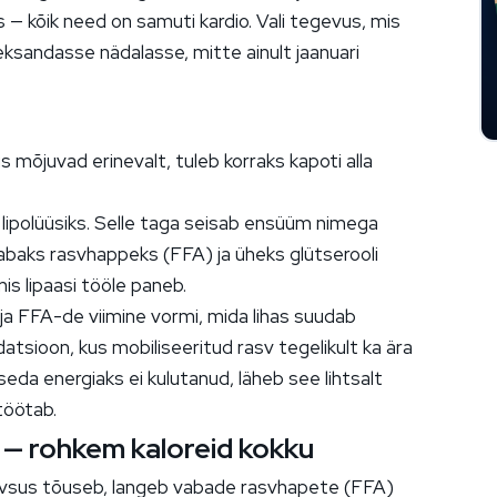
ks — kõik need on samuti kardio. Vali tegevus, mis
aheksandasse nädalasse, mitte ainult jaanuari
s mõjuvad erinevalt, tuleb korraks kapoti alla
ipolüüsiks. Selle taga seisab ensüüm nimega
 vabaks rasvhappeks (FFA) ja üheks glütserooli
is lipaasi tööle paneb.
 ja FFA-de viimine vormi, mida lihas suudab
tsioon, kus mobiliseeritud rasv tegelikult ka ära
 seda energiaks ei kulutanud, läheb see lihtsalt
 töötab.
 — rohkem kaloreid kokku
siivsus tõuseb, langeb vabade rasvhapete (FFA)