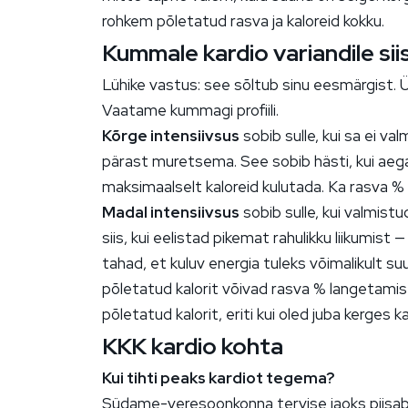
rohkem põletatud rasva ja kaloreid kokku.
Kummale kardio variandile si
Lühike vastus: see sõltub sinu eesmärgist. 
Vaatame kummagi profiili.
Kõrge intensiivsus
sobib sulle, kui sa ei v
pärast muretsema. See sobib hästi, kui aega 
maksimaalselt kaloreid kulutada. Ka rasva %
Madal intensiivsus
sobib sulle, kui valmistu
siis, kui eelistad pikemat rahulikku liikumist
tahad, et kuluv energia tuleks võimalikult 
põletatud kalorit võivad rasva % langetamis
põletatud kalorit, eriti kui oled juba kerges kal
KKK kardio kohta
Kui tihti peaks kardiot tegema?
Südame-veresoonkonna tervise jaoks piisab t