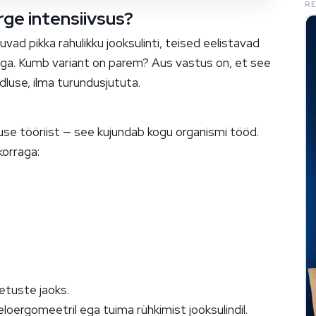
R
rge intensiivsus?
uvad pikka rahulikku jooksulinti, teised eelistavad
ga. Kumb variant on parem? Aus vastus on, et see
rdluse, ilma turundusjututa.
use tööriist — see kujundab kogu organismi tööd.
korraga:
etuste jaoks.
oergomeetril ega tuima rühkimist jooksulindil.