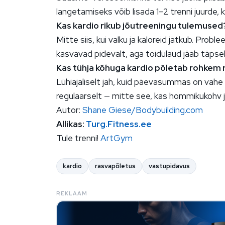
langetamiseks võib lisada 1–2 trenni juurde, k
Kas kardio rikub jõutreeningu tulemused
Mitte siis, kui valku ja kaloreid jätkub. Proble
kasvavad pidevalt, aga toidulaud jääb täpse
Kas tühja kõhuga kardio põletab rohkem 
Lühiajaliselt jah, kuid päevasummas on vahe 
regulaarselt — mitte see, kas hommikukohv j
Autor:
Shane Giese/Bodybuilding.com
Allikas:
Turg.Fitness.ee
Tule trenni!
ArtGym
kardio
rasvapõletus
vastupidavus
REKLAAM