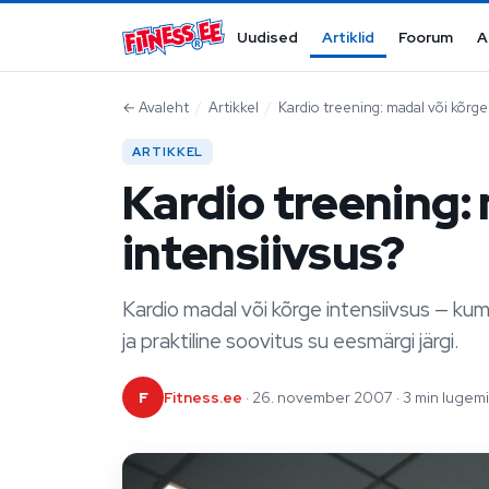
Mine sisu juurde
Uudised
Artiklid
Foorum
A
←
Avaleht
/
Artikkel
/
Kardio treening: madal või kõrge
ARTIKKEL
Kardio treening:
intensiivsus?
Kardio madal või kõrge intensiivsus — ku
ja praktiline soovitus su eesmärgi järgi.
F
Fitness.ee
· 26. november 2007 · 3 min lugemi