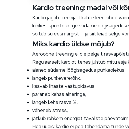
Kardio treening: madal või kõ
Kardio jagab treenijaid kahte leeri: ühed vann
lühikesi sprinte kõrge südamelöögisageduse
sõltub su eesmärgist — ja siit leiad selge võ
Miks kardio üldse mõjub?
Aeroobne treening ei ole pelgalt rasvapõlet
Regulaarselt kardiot tehes juhtub mitu asja 
alaneb südame löögisagedus puhkeolekus,
langeb puhkevererõhk,
kasvab lihaste vastupidavus,
paraneb kehas aineringe,
langeb keha rasva %,
väheneb stress,
jätkub rohkem energiat tavaliste päevatoim
Hea uudis: kardio ei pea tähendama tunde vel