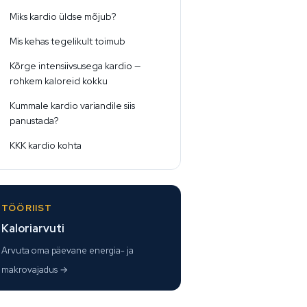
Miks kardio üldse mõjub?
Mis kehas tegelikult toimub
Kõrge intensiivsusega kardio —
rohkem kaloreid kokku
Kummale kardio variandile siis
panustada?
KKK kardio kohta
TÖÖRIIST
Kaloriarvuti
Arvuta oma päevane energia- ja
makrovajadus →