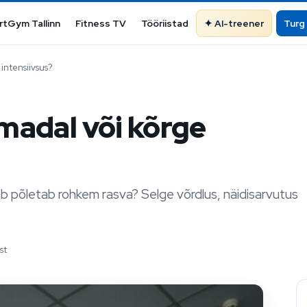
rtGym Tallinn
Fitness TV
Tööriistad
AI-treener
Turg
 intensiivsus?
 madal või kõrge
mb põletab rohkem rasva? Selge võrdlus, näidisarvutus
st