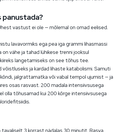
is panustada?
Ühest vastust ei ole — mõlemal on omad eelised.
almistu lavavormiks ega pea iga grammi lihasmassi
on vähe ja tahad lühikese trenni jooksul
 kiireks langetamiseks on see tõhus tee.
d võistluseks ja kardad lihaste katabolismi. Samuti
 — kõndi, jalgrattamatka või vabal tempol ujumist — ja
suures osas rasvast. 200 madala intensiivsusega
el olla tõhusamad kui 200 kõrge intensiivsusega
oridefitsiidis.
avaliselt 3 korrast nädalas 30 minutit. Rasva