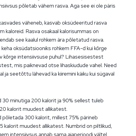
nsiivsus põletab vähem rasva. Aga see ei ole päris
e kasvades väheneb, kasvab oksüdeeritud rasva
m kaloreid. Rasva osakaal kalorisummas on
endab see kaalul rohkem ära põletatud rasva.
b keha oksüdatsiooniks rohkem FFA-d kui kõrge
asv kõrge intensiivsuse puhul? Lihasesisestest
estest, mis paiknevad otse lihaskiudude vahel. Need
l ja seetõttu lähevad ka kiiremini käiku kui sügaval
30 minutiga 200 kalorit ja 90% sellest tuleb
 20 kalorit muudest allikatest.
d põletada 300 kalorit, millest 75% pärineb
 kalorit muudest allikatest. Numbrid on piltlikud,
gem intensiivsus annab sama ajaperioodi vältel