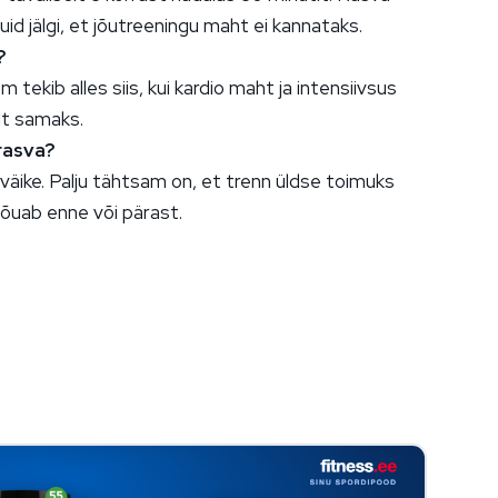
uid jälgi, et jõutreeningu maht ei kannataks.
?
em tekib alles siis, kui kardio maht ja intensiivsus
lt samaks.
rasva?
väike. Palju tähtsam on, et trenn üldse toimuks
õuab enne või pärast.