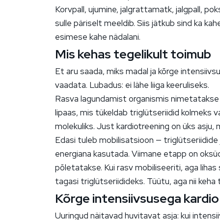
Korvpall, ujumine, jalgrattamatk, jalgpall, po
sulle päriselt meeldib. Siis jätkub sind ka k
esimese kahe nädalani.
Mis kehas tegelikult toimub
Et aru saada, miks madal ja kõrge intensiivsu
vaadata. Lubadus: ei lähe liiga keeruliseks.
Rasva lagundamist organismis nimetatakse l
lipaas, mis tükeldab triglütseriidid kolmeks
molekuliks. Just kardiotreening on üks asju, m
Edasi tuleb mobilisatsioon — triglütseriidide
energiana kasutada. Viimane etapp on oksüda
põletatakse. Kui rasv mobiliseeriti, aga lihas
tagasi triglütseriidideks. Tüütu, aga nii keha
Kõrge intensiivsusega kardio
Uuringud näitavad huvitavat asja: kui inten