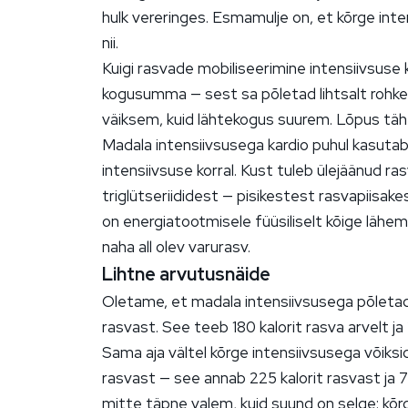
hulk vereringes. Esmamulje on, et kõrge inte
nii.
Kuigi rasvade mobiliseerimine intensiivsus
kogusumma — sest sa põletad lihtsalt rohke
väiksem, kuid lähtekogus suurem. Lõpus täh
Madala intensiivsusega kardio puhul kasuta
intensiivsuse korral. Kust tuleb ülejäänud r
triglütseriididest — pisikestest rasvapiisak
on energiatootmisele füüsiliselt kõige lähema
naha all olev varurasv.
Lihtne arvutusnäide
Oletame, et madala intensiivsusega põletad 
rasvast. See teeb 180 kalorit rasva arvelt ja
Sama aja vältel kõrge intensiivsusega võiksi
rasvast — see annab 225 kalorit rasvast ja 75
mitte täpne valem, kuid suund on selge: kõr