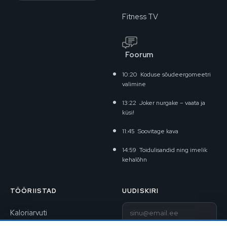
Fitness TV
Foorum
10:20
Koduse sõudeergomeetri
valimine
13:22
Joker nurgake – vaata ja
küsi!
11:45
Soovitage kava
14:59
Toidulisandid ning imelik
kehalõhn
TÖÖRIISTAD
UUDISKIRI
E-post
Kaloriarvuti