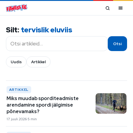
Mine sisu juurde
Silt:
tervislik eluviis
Otsi
Otsi
Uudis
Artikkel
ARTIKKEL
Miks muudab sporditeadmiste
arendamine spordi jälgimise
põnevamaks?
17. juuli 2026
5 min