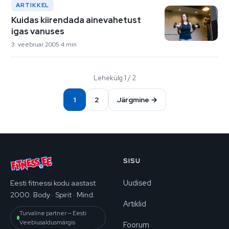
ARTIKKEL
Kuidas kiirendada ainevahetust
igas vanuses
3. veebruar 2005
4 min
Lehekülg 1 / 2
1
2
Järgmine →
SISU
Uudised
Eesti fitnessi kodu aastast
2000. Body · Spirit · Mind.
Artiklid
Turvaline partner — Eesti
Veebiusaldusmärgis
Foorum