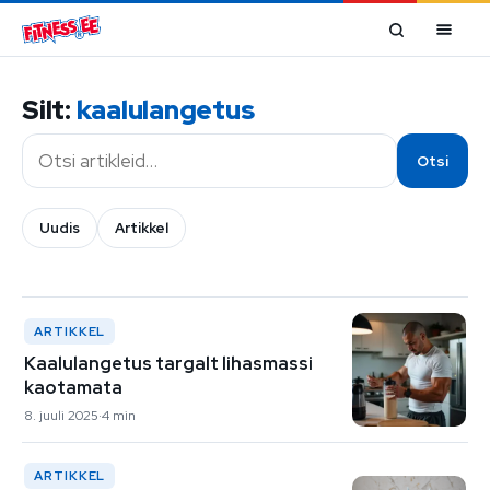
Mine sisu juurde
Silt:
kaalulangetus
Otsi
Otsi
Uudis
Artikkel
ARTIKKEL
Kaalulangetus targalt lihasmassi
kaotamata
8. juuli 2025
4 min
ARTIKKEL