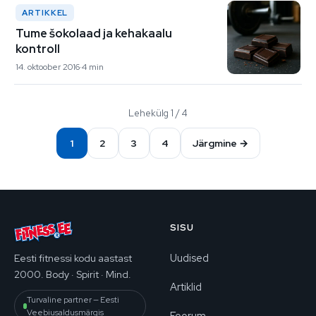
ARTIKKEL
Tume šokolaad ja kehakaalu
kontroll
14. oktoober 2016
4 min
Lehekülg 1 / 4
1
2
3
4
Järgmine →
SISU
Uudised
Eesti fitnessi kodu aastast
2000. Body · Spirit · Mind.
Artiklid
Turvaline partner — Eesti
Veebiusaldusmärgis
Foorum