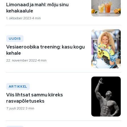
Limonaad ja mahl: mõju sinu
kehakaalule
1. oktoober 2023
4 min
UUDIS
Vesiaeroobika treening: kasu kogu
kehale
22. november 2022
4 min
ARTIKKEL
Viis lihtsat sammu kiireks
rasvapõletuseks
7. juuli 2022
3 min