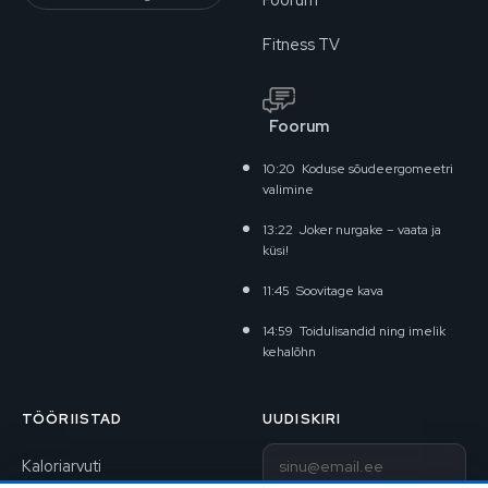
Fitness TV
Foorum
10:20
Koduse sõudeergomeetri
valimine
13:22
Joker nurgake – vaata ja
küsi!
11:45
Soovitage kava
14:59
Toidulisandid ning imelik
kehalõhn
TÖÖRIISTAD
UUDISKIRI
E-post
Kaloriarvuti